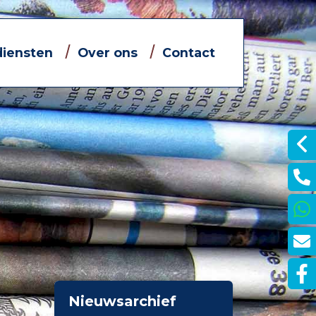
diensten
Over ons
Contact
Informatieve filmpjes
Jouw eigen financieel adviseur
Dát bedoelen we nou met
ontzorgen
je
Nieuwsarchief