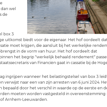
ge
1 dan wel
s de
el box 3
ge uitkomst biedt voor de eigenaar. Het hof oordeelt dat h
tie moet krijgen, die aansluit bij het werkelijke rende
rengst in de vorm van huur. Het hof oordeelt dat
binnen het begrip "werkelijk behaald rendement" pass
taatssecretaris van Financiën gaat in cassatie bij de Hog
 ingrijpen wanneer het belastingstelsel van box 3 leid
verwijst naar een van zijn arresten van 6 juni 2024. He
epaald door het verschil in waarde op de eerste en d
waarden moeten worden vastgesteld in overeenstemming
 Hof Arnhem-Leeuwarden.