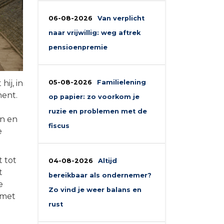
06-08-2026
Van verplicht
naar vrijwillig: weg aftrek
pensioenpremie
ij, in
05-08-2026
Familielening
ment.
op papier: zo voorkom je
ruzie en problemen met de
en en
fiscus
e
t tot
04-08-2026
Altijd
t
bereikbaar als ondernemer?
e
Zo vind je weer balans en
 met
rust