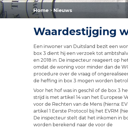
Home
Nieuws
>
Waardestijging w
Een inwoner van Duitsland bezit een won
box 3 dient hij een verzoek tot ambtsha
en 2018 in. De inspecteur reageert op h
omdat de woning voor minder dan de WO
procedure over de vraag of ongerealise
de heffing in box 3 mogen worden betro
Voor het hof was in geschil of de box 3 he
strijd is met artikel 14 van het Europese 
voor de Rechten van de Mens (hierna: E
artikel 1 Eerste Protocol bij het EVRM (hie
De inspecteur stelt dat het inkomen in b
worden berekend naar de voor de