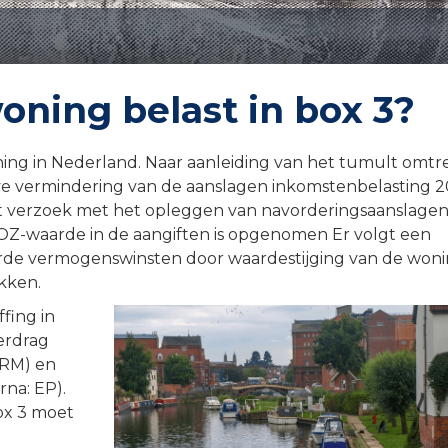
oning belast in box 3?
ing in Nederland. Naar aanleiding van het tumult omtr
lve vermindering van de aanslagen inkomstenbelasting 2
et verzoek met het opleggen van navorderingsaanslagen
Z-waarde in de aangiften is opgenomen Er volgt een
erde vermogenswinsten door waardestijging van de woni
kken.
ffing in
Verdrag
VRM) en
rna: EP).
ox 3 moet