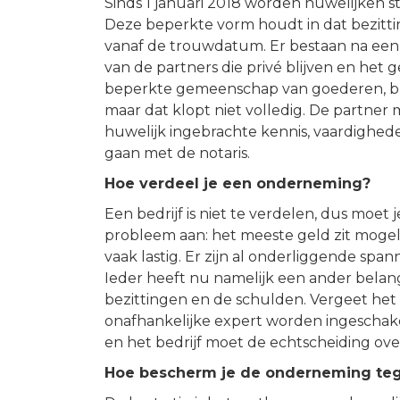
Sinds 1 januari 2018 worden huwelijken
Deze beperkte vorm houdt in dat bezitt
vanaf de trouwdatum. Er bestaan na een
van de partners die privé blijven en he
beperkte gemeenschap van goederen, bli
maar dat klopt niet volledig. De partner
huwelijk ingebrachte kennis, vaardighede
gaan met de notaris.
Hoe verdeel je een onderneming?
Een bedrijf is niet te verdelen, dus moet
probleem aan: het meeste geld zit mogelij
vaak lastig. Er zijn al onderliggende spa
Ieder heeft nu namelijk een ander belang.
bezittingen en de schulden. Vergeet het p
onafhankelijke expert worden ingeschake
en het bedrijf moet de echtscheiding ove
Hoe bescherm je de onderneming teg