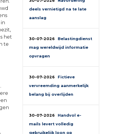
ren.
30-07-2026
Navordering
ouwd
deels vernietigd na te late
ens
aanslag
 in
ezit,
s het
30-07-2026
Belastingdienst
n te
mag wereldwijd informatie
opvragen
30-07-2026
Fictieve
.
vervreemding aanmerkelijk
dere
belang bij overlijden
een
ngen
30-07-2026
Handvol e-
mails levert volledig
gebruikelijk loon op