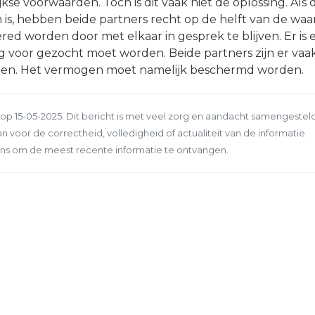
kse voorwaarden. Toch is dit vaak niet de oplossing. Als 
s, hebben beide partners recht op de helft van de waa
ed worden door met elkaar in gesprek te blijven. Er is 
 voor gezocht moet worden. Beide partners zijn er vaak
ten. Het vermogen moet namelijk beschermd worden.
p 15-05-2025. Dit bericht is met veel zorg en aandacht samengesteld
n voor de correctheid, volledigheid of actualiteit van de informatie.
ns om de meest recente informatie te ontvangen.