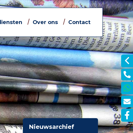
diensten
Over ons
Contact
Informatieve filmpjes
Jouw eigen financieel adviseur
Dát bedoelen we nou met
ontzorgen
je
Nieuwsarchief