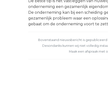
De beste tip is het vastleggen van huwelij
onderneming een gezamenlijk eigendom i
De onderneming kan bij een scheiding ger
gezamenlijk probleem waar een oplossing
gebaat om de onderneming voort te zet
Bovenstaand nieuwsbericht is gepubliceerd o
Desondanks kunnen wij niet volledig instaa
Maak een afspraak met o