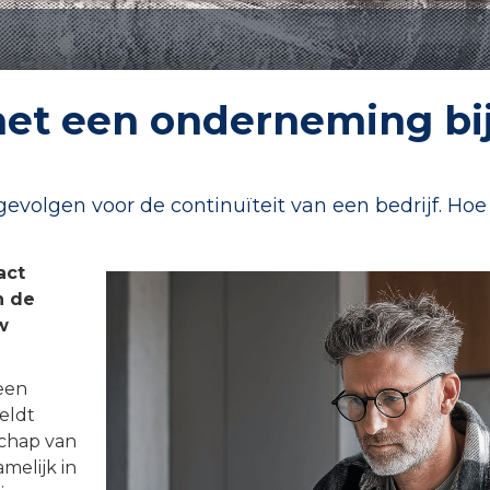
et een onderneming bi
evolgen voor de continuïteit van een bedrijf. Hoe
act
n de
w
een
eldt
schap van
melijk in