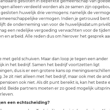
 standaard gesloten in beperkte gemeenschap van goede
ingen alleen verdeeld worden als ze samen zijn opgeb
 gesloten huwelijk drie vermogens: namelijk de vermog
t gemeenschappelijke vermogen. Indien je getrouwd bent
jft de onderneming van voor de huwelijksdatum privéb
 mag een redelijke vergoeding verwachten voor de tijden
n en arbeid. Alle reden dus om hierover het gesprek aa
 je met geld schuiven. Maar dan loop je tegen een ander
k in het bedrijf. Samen het bedrijf voortzetten ligt
nningen, dus is er een grotere kans op meningsverschillen
 Je zit niet alleen met het bedrijf, maar ook met de an
ensioen ook niet. Als dit punt bereikt is, kan het beste 
ld. Beide partners moeten er zo goed mogelijk uitspri
rleven.
en een echtscheiding?