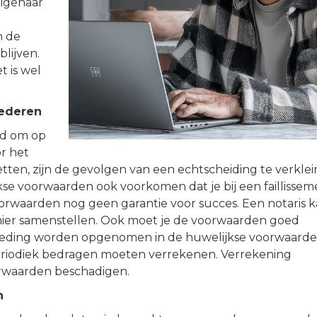
eigenaar
n de
blijven.
t is wel
oederen
rd om op
r het
ten, zijn de gevolgen van een echtscheiding te verklei
kse voorwaarden ook voorkomen dat je bij een faillissem
e voorwaarden nog geen garantie voor succes. Een notaris 
nier samenstellen. Ook moet je de voorwaarden goed
eding worden opgenomen in de huwelijkse voorwaarde
periodiek bedragen moeten verrekenen. Verrekening
orwaarden beschadigen.
n