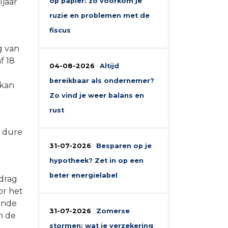
ljaar
op papier: zo voorkom je
ruzie en problemen met de
fiscus
g van
f 18
04-08-2026
Altijd
bereikbaar als ondernemer?
 kan
Zo vind je weer balans en
rust
n dure
31-07-2026
Besparen op je
hypotheek? Zet in op een
beter energielabel
edrag
or het
mende
31-07-2026
Zomerse
n de
stormen: wat je verzekering