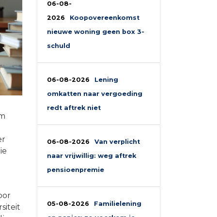
06-08-
2026
Koopovereenkomst
nieuwe woning geen box 3-
schuld
06-08-2026
Lening
omkatten naar vergoeding
redt aftrek niet
im
er
06-08-2026
Van verplicht
ie
naar vrijwillig: weg aftrek
pensioenpremie
oor
05-08-2026
Familielening
siteit