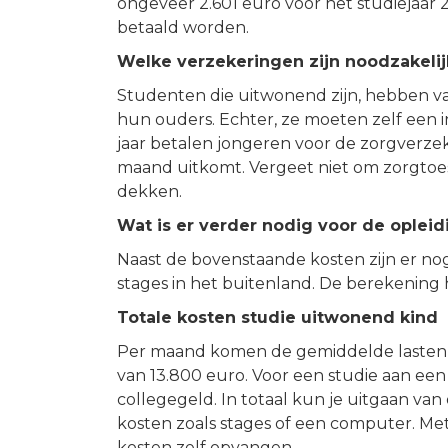
ongeveer 2.601 euro voor het studiejaar 
betaald worden.
Welke verzekeringen zijn noodzakelij
Studenten die uitwonend zijn, hebben v
hun ouders. Echter, ze moeten zelf een 
jaar betalen jongeren voor de zorgverze
maand uitkomt. Vergeet niet om zorgtoes
dekken.
Wat is er verder nodig voor de opleid
Naast de bovenstaande kosten zijn er nog
stages in het buitenland. De berekening h
Totale kosten studie uitwonend kind
Per maand komen de gemiddelde lasten ui
van 13.800 euro. Voor een studie aan een 
collegegeld. In totaal kun je uitgaan van
kosten zoals stages of een computer. M
kosten zelf opvangen.