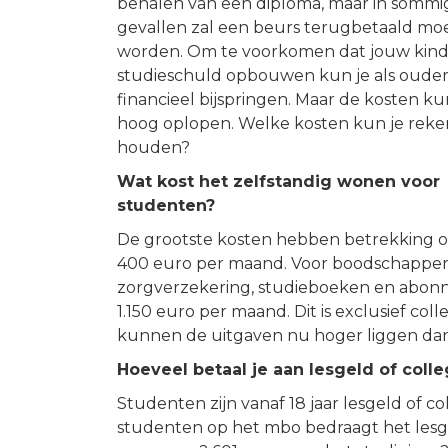
behalen van een diploma, maar in sommi
gevallen zal een beurs terugbetaald mo
worden. Om te voorkomen dat jouw kin
studieschuld opbouwen kun je als ouder
financieel bijspringen. Maar de kosten k
hoog oplopen. Welke kosten kun je rek
houden?
Wat kost het zelfstandig wonen voor
studenten?
De grootste kosten hebben betrekking o
400 euro per maand. Voor boodschappen 
zorgverzekering, studieboeken en abonne
1.150 euro per maand. Dit is exclusief co
kunnen de uitgaven nu hoger liggen dan
Hoeveel betaal je aan lesgeld of coll
Studenten zijn vanaf 18 jaar lesgeld of 
studenten op het mbo bedraagt het lesgel