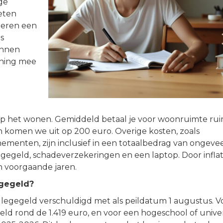
ge
eten
deren een
s
unnen
ening mee
p het wonen. Gemiddeld betaal je voor woonruimte ru
komen we uit op 200 euro. Overige kosten, zoals
menten, zijn inclusief in een totaalbedrag van ongeve
llegegeld, schadeverzekeringen en een laptop. Door inflat
 voorgaande jaren.
egegeld?
collegegeld verschuldigd met als peildatum 1 augustus. V
d rond de 1.419 euro, en voor een hogeschool of univer