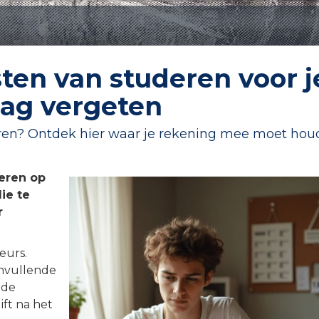
ten van studeren voor j
mag vergeten
ren? Ontdek hier waar je rekening mee moet ho
deren op
ie te
r
eurs.
anvullende
 de
ft na het