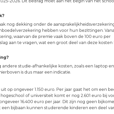
2025-2026. Dit bedrag moet aan het begin van het schoo
k?
aak nog dekking onder de aansprakelijkheidsverzekerin
inboedelverzekering hebben voor hun bezittingen. Vana
kering, waarvan de premie vaak boven de 100 euro per
lag aan te vragen, wat een groot deel van deze kosten
ing?
 andere studie-afhankelijke kosten, zoals een laptop e
ierboven is dus maar een indicatie.
t op ongeveer 1.150 euro. Per jaar gaat het om een b
hogeschool of universiteit komt er nog 2.601 euro bij vo
 ongeveer 16.400 euro per jaar. Dit zijn nog geen bijko
et een bijbaan kunnen studerende kinderen een deel va