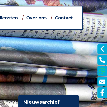
diensten
Over ons
Contact
Informatieve filmpjes
Jouw eigen financieel adviseur
Dát bedoelen we nou met
ontzorgen
je
Nieuwsarchief