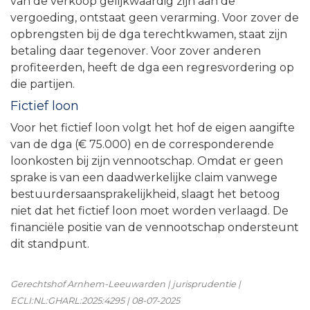
van de verkoop gelijkwaardig zijn aan de
vergoeding, ontstaat geen verarming. Voor zover de
opbrengsten bij de dga terechtkwamen, staat zijn
betaling daar tegenover. Voor zover anderen
profiteerden, heeft de dga een regresvordering op
die partijen.
Fictief loon
Voor het fictief loon volgt het hof de eigen aangifte
van de dga (€ 75.000) en de corresponderende
loonkosten bij zijn vennootschap. Omdat er geen
sprake is van een daadwerkelijke claim vanwege
bestuurdersaansprakelijkheid, slaagt het betoog
niet dat het fictief loon moet worden verlaagd. De
financiële positie van de vennootschap ondersteunt
dit standpunt.
Gerechtshof Arnhem-Leeuwarden | jurisprudentie |
ECLI:NL:GHARL:2025:4295 | 08-07-2025