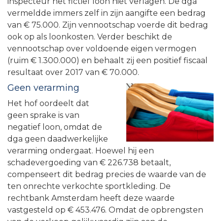
inspecteur het fictief loon niet verlagen. De dga
vermeldde immers zelf in zijn aangifte een bedrag
van € 75.000. Zijn vennootschap voerde dit bedrag
ook op als loonkosten. Verder beschikt de
vennootschap over voldoende eigen vermogen
(ruim € 1.300.000) en behaalt zij een positief fiscaal
resultaat over 2017 van € 70.000.
Geen verarming
Het hof oordeelt dat
geen sprake is van
negatief loon, omdat de
dga geen daadwerkelijke
verarming ondergaat. Hoewel hij een
schadevergoeding van € 226.738 betaalt,
compenseert dit bedrag precies de waarde van de
ten onrechte verkochte sportkleding. De
rechtbank Amsterdam heeft deze waarde
vastgesteld op € 453.476. Omdat de opbrengsten