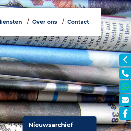
diensten
Over ons
Contact
Informatieve filmpjes
Jouw eigen financieel adviseur
Dát bedoelen we nou met
ontzorgen
je
Nieuwsarchief