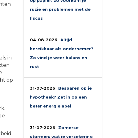
op papier: zo voorkom je
chten
ruzie en problemen met de
fiscus
04-08-2026
Altijd
bereikbaar als ondernemer?
ls in
Zo vind je weer balans en
cten
rust
e
ht op
31-07-2026
Besparen op je
hypotheek? Zet in op een
beter energielabel
rk.
ge
31-07-2026
Zomerse
rbeid
stormen: wat je verzekering