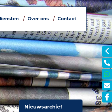
diensten
Over ons
Contact
Informatieve filmpjes
Jouw eigen financieel adviseur
Dát bedoelen we nou met
ontzorgen
je
Nieuwsarchief