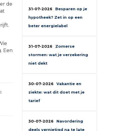
er de
31-07-2026
Besparen op je
dat
hypotheek? Zet in op een
jft.
beter energielabel
Wie
31-07-2026
Zomerse
g. Een
stormen: wat je verzekering
niet dekt
30-07-2026
Vakantie en
d.
ziekte: wat dit doet met je
tarief
30-07-2026
Navordering
deels vernietigd na te late