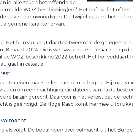
 in ‘alle zaken betreffende de
vermelde WOZ-beschikking(en)’. Het hof twijfelt of het
 te vertegenwoordigen. Die twijfel baseert het hof op
et algemene karakter ervan.
g. Het bureau krijgt daartoe tweemaal de gelegenheid.
n 18 maart 2024. Die is weliswaar recent, maar ziet op de
il de WOZ-beschikking 2022 betreft. Het hof verklaart 
u gaat in cassatie.
rest
chter eisen mag stellen aan de machtiging. Hij mag vr
 vragen om een machtiging die dateert van ná de bestr
dure bij zijn gerecht. Daarvoor is niet vereist dat de rech
cht is geëindigd. De Hoge Raad komt hiermee uitdrukke
e volmacht
g als volgt. De bepalingen over volmacht uit het Burger