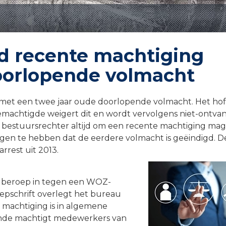
jd recente machtiging
doorlopende volmacht
met een twee jaar oude doorlopende volmacht. Het hof
machtigde weigert dit en wordt vervolgens niet-ontvan
 bestuursrechter altijd om een recente machtiging mag
ngen te hebben dat de eerdere volmacht is geëindigd. D
rest uit 2013.
 beroep in tegen een WOZ-
oepschrift overlegt het bureau
 machtiging is in algemene
nde machtigt medewerkers van