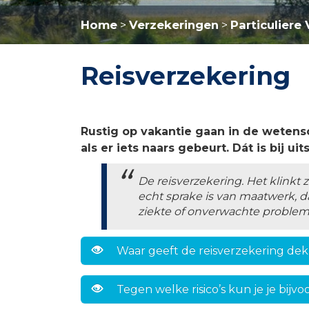
Home
Verzekeringen
Particuliere
>
>
Reisverzekering
Rustig op vakantie gaan in de wetens
als er iets naars gebeurt. Dát is bij ui
De reisverzekering. Het klinkt 
echt sprake is van maatwerk, da
ziekte of onverwachte problem
Waar geeft de reisverzekering de
Tegen welke risico’s kun je je bij