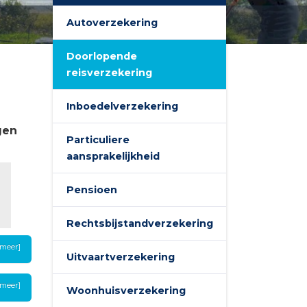
Autoverzekering
Doorlopende
reisverzekering
Inboedelverzekering
gen
Particuliere
aansprakelijkheid
Pensioen
Rechtsbijstandverzekering
 meer]
Uitvaartverzekering
 meer]
Woonhuisverzekering