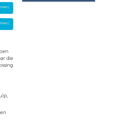
 meer]
 meer]
bben
ar die
ossing
ulp,
zen