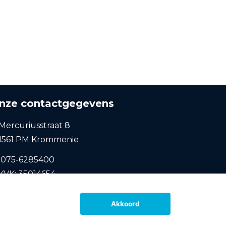
nze contactgegevens
Mercuriusstraat 8
1561 PM Krommenie
075-6285400
KVK: 35014654
Akkoord