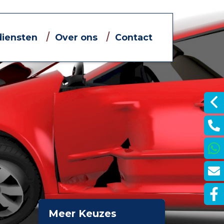
diensten
Over ons
Contact
Informatieve filmpjes
Jouw eigen financieel adviseur
Dát bedoelen we nou met
ontzorgen
je
Meer Keuzes